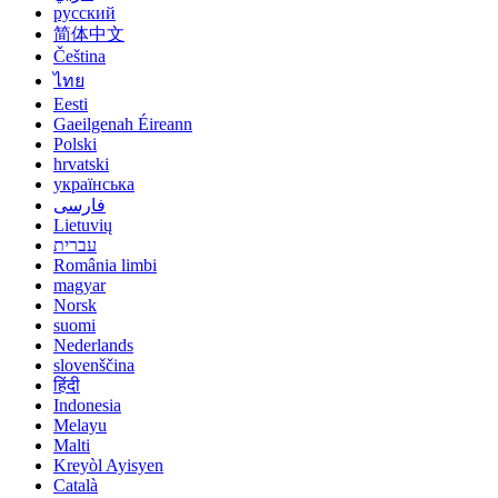
русский
简体中文
Čeština
ไทย
Eesti
Gaeilgenah Éireann
Polski
hrvatski
українська
فارسی
Lietuvių
עברית
România limbi
magyar
Norsk
suomi
Nederlands
slovenščina
हिंदी
Indonesia
Melayu
Malti
Kreyòl Ayisyen
Català