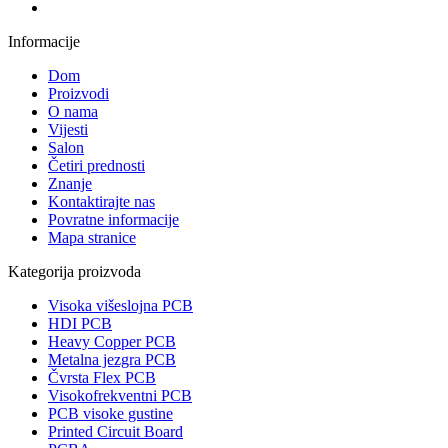
Informacije
Dom
Proizvodi
O nama
Vijesti
Salon
Četiri prednosti
Znanje
Kontaktirajte nas
Povratne informacije
Mapa stranice
Kategorija proizvoda
Visoka višeslojna PCB
HDI PCB
Heavy Copper PCB
Metalna jezgra PCB
Čvrsta Flex PCB
Visokofrekventni PCB
PCB visoke gustine
Printed Circuit Board