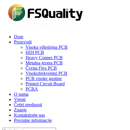
Dom
Proizvodi
Visoka višeslojna PCB
HDI PCB
Heavy Copper PCB
Metalna jezgra PCB
Čvrsta Flex PCB
Visokofrekventni PCB
PCB visoke gustine
Printed Circuit Board
PCBA
O nama
Vijesti
Četiri prednosti
Znanje
Kontaktirajte nas
Povratne informacije