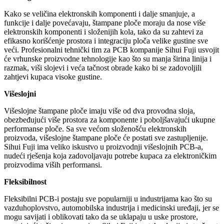
Kako se veličina elektronskih komponenti i dalje smanjuje, a
funkcije i dalje povećavaju, štampane ploče moraju da nose više
elektronskih komponenti i složenijih kola, tako da su zahtevi za
efikasno korišćenje prostora i integraciju ploča velike gustine sve
veći. Profesionalni tehnički tim za PCB kompanije Sihui Fuji usvojit
će vrhunske proizvodne tehnologije kao što su manja širina linija i
razmak, viši slojevi i veća tačnost obrade kako bi se zadovoljili
zahtjevi kupaca visoke gustine.
Višeslojni
Višeslojne štampane ploče imaju više od dva provodna sloja,
obezbeđujući više prostora za komponente i poboljšavajući ukupne
performanse ploče. Sa sve većom složenošću elektronskih
proizvoda, višeslojne štampane ploče će postati sve zastupljenije.
Sihui Fuji ima veliko iskustvo u proizvodnji višeslojnih PCB-a,
nudeći rješenja koja zadovoljavaju potrebe kupaca za elektroničkim
proizvodima viših performansi.
Fleksibilnost
Fleksibilni PCB-i postaju sve popularniji u industrijama kao što su
vazduhoplovstvo, automobilska industrija i medicinski uređaji, jer se
mogu savijati i oblikovati tako da se uklapaju u uske prostore,