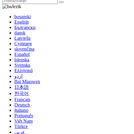
Jezik
bosanski
English
Български
dansk
Latviešu
Cymraeg
slovenčina
Español
íslenska
Svenska
Ελληνικά
اردو
Bai Miaowen
日本語
한국어
Français
Deutsch
Italiano
Português
Việt Nam
Türkçe
عربي