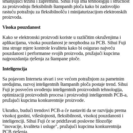
smanjujući težinu i zapreminu. Sihui Fuji ima tehnologiju i stručnost
za proizvodnju fleksibilnih štampanih ploča kako bi zadovoljio
rastuću potražnju za fleksibilnošću i minijaturizacijom elektronskih
proizvoda.
Visoka pouzdanost
Kako se elektronski proizvodi koriste u različitim okruženjima i
aplikacijama, visoka pouzdanost je neophodna za PCB. Sihui Fuji
ima stroge mjere kontrole kvaliteta kako bi osigurao najveću
pouzdanost i performanse svojih proizvoda, pružajući kupcima
najpouzdanija rješenja za štampane ploče.
Inteligencija
Sa pojavom Interneta stvari i sve većom potražnjom za pametnim
uređajima, razvoj inteligentnih štampanih ploča postaje trend. Sihui
Fuji je posvećen uvođenju inteligentnih proizvodnih tehnologija,
optimizaciji proizvodnih procesa i proizvodnji inteligentnih PCB-a,
pružajući kupcima konkurentnije proizvode.
Ukratko, budući trendovi PCB-a će nastaviti da se razvijaju prema
visokoj gustini, višeslojnosti, fleksibilnosti, visokoj pouzdanosti i
inteligenciji. Sihui Fuji će se pridržavati poslovne filozofije
"inovacije, kvaliteta i usluge", pružajući kupcima konkurentnija
PCB rješenja.